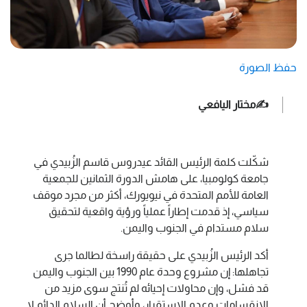
حفظ الصورة
✍️مختار اليافعي
شكّلت كلمة الرئيس القائد عيدروس قاسم الزُبيدي في
جامعة كولومبيا، على هامش الدورة الثمانين للجمعية
العامة للأمم المتحدة في نيويورك، أكثر من مجرد موقف
سياسي، إذ قدمت إطاراً عملياً ورؤية واقعية لتحقيق
سلام مستدام في الجنوب واليمن.
أكد الرئيس الزُبيدي على حقيقة راسخة لطالما جرى
تجاهلها: إن مشروع وحدة عام 1990 بين الجنوب واليمن
قد فشل، وإن محاولات إحيائه لم تُنتج سوى مزيد من
الانقسامات وعدم الاستقرار، وأوضح أن السلام الدائم لا