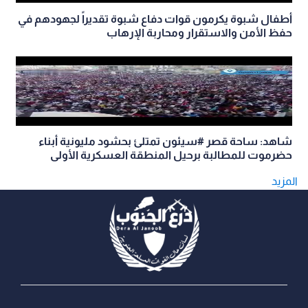
أطفال شبوة يكرمون قوات دفاع شبوة تقديراً لجهودهم في
حفظ الأمن والاستقرار ومحاربة الإرهاب
شاهد: ساحة قصر #سيئون تمتلئ بحشود مليونية أبناء
حضرموت للمطالبة برحيل المنطقة العسكرية الأولى
المزيد