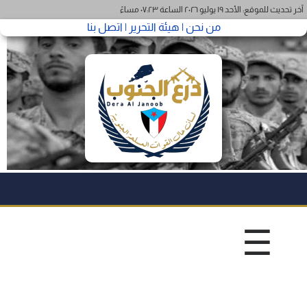
آخر تحديث للموقع: الأحد ١٩ يوليو ٢٠٢٦ الساعة ٠٧:٢٣ مساءً
من نحن |
هيئة التحرير |
اتصل بنا
☰