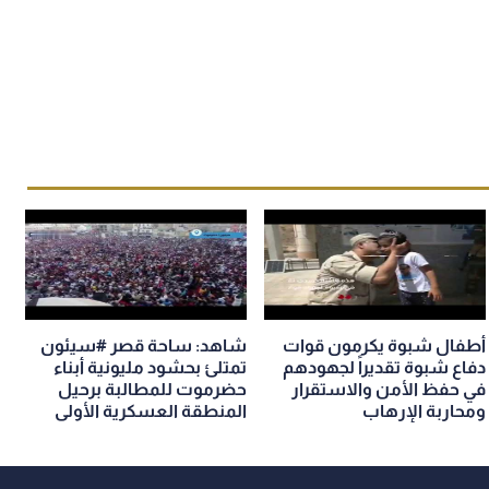
أطفال شبوة يكرمون قوات
شاهد: ساحة قصر #سيئون
دفاع شبوة تقديراً لجهودهم
تمتلئ بحشود مليونية أبناء
في حفظ الأمن والاستقرار
حضرموت للمطالبة برحيل
ومحاربة الإرهاب
المنطقة العسكرية الأولى