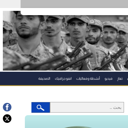
تعازِ
فيديو
أنشطة وفعاليات
انفو جرافيك
الصحيفة