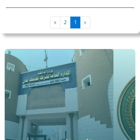
»
2
1
«