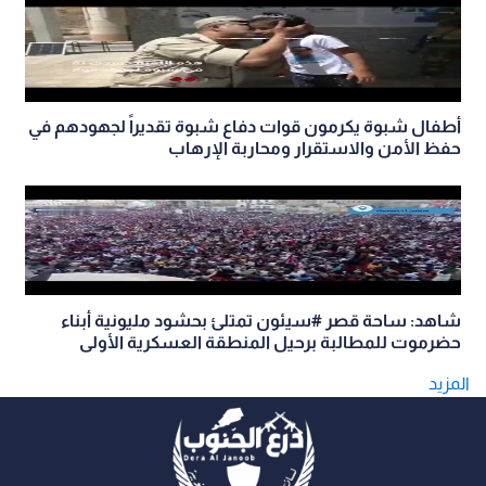
أطفال شبوة يكرمون قوات دفاع شبوة تقديراً لجهودهم في
حفظ الأمن والاستقرار ومحاربة الإرهاب
شاهد: ساحة قصر #سيئون تمتلئ بحشود مليونية أبناء
حضرموت للمطالبة برحيل المنطقة العسكرية الأولى
المزيد