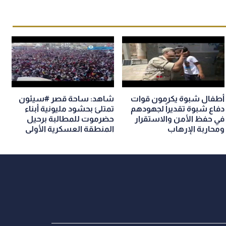
أطفال شبوة يكرمون قوات
شاهد: ساحة قصر #سيئون
دفاع شبوة تقديراً لجهودهم
تمتلئ بحشود مليونية أبناء
في حفظ الأمن والاستقرار
حضرموت للمطالبة برحيل
ومحاربة الإرهاب
المنطقة العسكرية الأولى