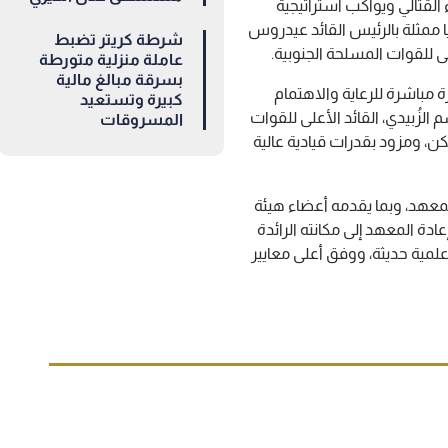
القتالي ويواكب استراتيجية
يا ممثلة بالرئيس القائد عيدروس
شرطة كريتر تضبط
لى للقوات المسلحة الجنوبية.
عاملة منزلية متورطة
بسرقة مبالغ مالية
مباشرة للرعاية والاهتمام
كبيرة وتستعيد
الزُبيدي، القائد الأعلى للقوات
المسروقات
ن، ومزود بقدرات قيادية عالية
المعهد، وبما يقدمه أعضاء هيئة
ة المعهد إلى مكانته الرائدة
ة حديثة، ووفق أعلى معايير