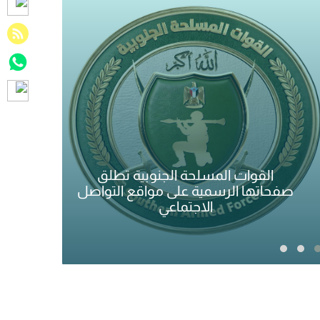
شر
الأجهزة الأمنية توضح بشأن ملابسات
متو
واقعة مستشفى عدن الخيري