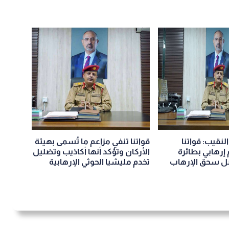
لنقيب: قواتنا
قواتنا تنفي مزاعم ما تُسمى بهيئة
إرهابي بطائرة
الأركان وتؤكد أنها أكاذيب وتضليل
ل سحق الإرهاب
تخدم مليشيا الحوثي الإرهابية