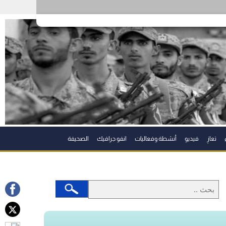
تعازِ
فيديو
أنشطة وفعاليات
انفو جرافيك
الصحيفة