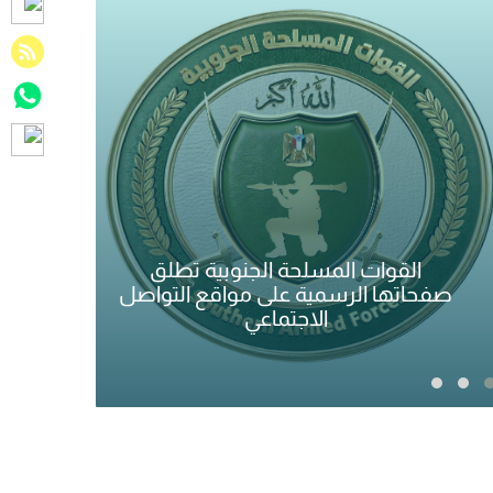
شر
الأجهزة الأمنية توضح بشأن ملابسات
متو
واقعة مستشفى عدن الخيري