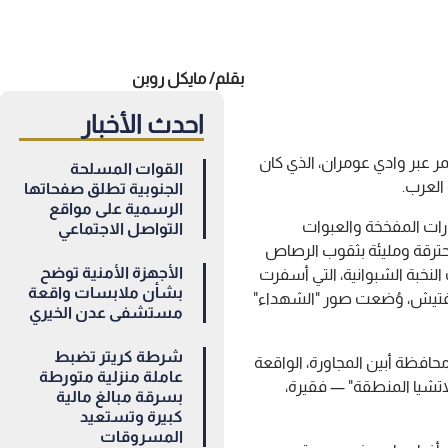
بقلم/ مايكل روبن
احدث الأخبار
 عبر وادي عومران، الذي كان
القوات المسلحة
العرب.
الجنوبية تطلق صفحاتها
الرسمية على مواقع
رات المفخخة والعبوات
التواصل الاجتماعي
 محترقة ومليئة بثقوب الرصاص
الأجهزة الأمنية توضح
نخبة الشبوانية، التي أسفرت
بشأن ملابسات واقعة
فتيش، وُضعت صور "الشهداء"
مستشفى عدن الخيري
شرطة كريتر تضبط
محافظة أبين المجاورة، الواقعة
عاملة منزلية متورطة
لاتشيا المنطقة" — فقيرة،
بسرقة مبالغ مالية
كبيرة وتستعيد
المسروقات