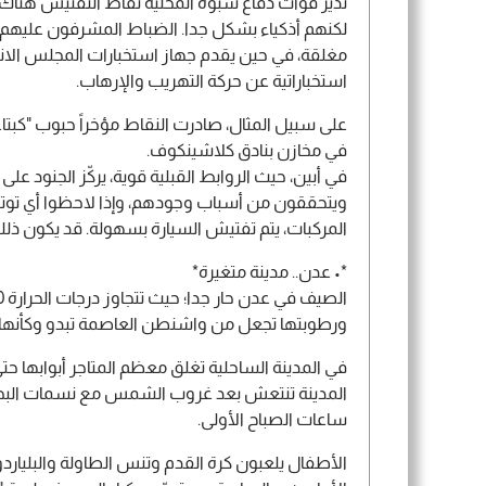
تدير قوات دفاع شبوة المحلية نقاط التفتيش هناك
لكنهم أذكياء بشكل جدا. الضباط المشرفون عليهم ي
مغلقة، في حين يقدم جهاز استخبارات المجلس الانت
استخباراتية عن حركة التهريب والإرهاب.
على سبيل المثال، صادرت النقاط مؤخراً حبوب "كبت
في مخازن بنادق كلاشينكوف.
في أبين، حيث الروابط القبلية قوية، يركّز الجنود عل
ويتحققون من أسباب وجودهم، وإذا لاحظوا أي توت
المركبات، يتم تفتيش السيارة بسهولة. قد يكون ذلك م
*• عدن.. مدينة متغيرة*
ورطوبتها تجعل من واشنطن العاصمة تبدو وكأنها في 
في المدينة الساحلية تغلق معظم المتاجر أبوابها حتى
المدينة تنتعش بعد غروب الشمس مع نسمات البحر
ساعات الصباح الأولى.
الأطفال يلعبون كرة القدم وتنس الطاولة والبلياردو 