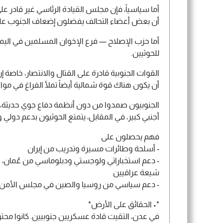
أما سياسياً، فإن مجلس القيادة الرئاسي غير قادر 
أن بعض أعضاء التحالف يفضلون إضعاف الجنوب على
أما حزب الإصلاح — فرع الإخوان المسلمين في ا
للحوثيين.
القوات الجنوبية قادرة على القتال والانتصار، خاص
أن يكون هناك قوة شمالية أيضاً تملأ الفراغ في موا
الجنوبيون صمدوا من دون أنظمة دفاع جوي حديثة، أ
أجنبي كبير، في المقابل، يتمتع الحوثيون بدعم دولي 
فهم يحصلون على
- أسلحة وطائرات مسيرة وتدريب من إيران
- دعم استخباراتي ولوجستي ودبلوماسي من عُمان،
شيعة عراقيين
- دعم سياسي من روسيا والصين في مجلس الأمن
*• الحقائق على الأرض*
في عدن، التقيت قادة عسكريين جنوبيين. كانوا مح