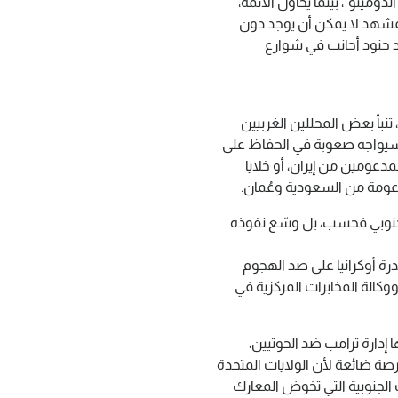
دومينو"، بينما يحاول الأئمة،
المشهد لا يمكن أن يوجد دون
د جنود أجانب في شوارع
منذ أن خفّضت الإمارات وجودها في عدن عام 2019، تنبأ بعض المحللين الغربيين
 سيواجه صعوبة في الحفاظ على
عومين من إيران، أو خلايا
دعومة من السعودية وعُمان.
جنوبي فحسب، بل وسّع نفوذه
درة أوكرانيا على صد الهجوم
وكالة المخابرات المركزية في
 إدارة ترامب ضد الحوثيين،
ين أنها فرصة ضائعة لأن الولايات المتحدة
الجنوبية التي تخوض المعارك