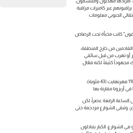
. أفرادها مهذبون ومبتسمون،
راقبونهم عبر كاميرات مراقبة
قالي الجنوبي معلومات
اغون" كانت مخبأة تحت الرصاص
ى القادمين من خارج المنطقة،
ر أو تهرب من قبل سائقي
جهوداً كثيفاً، لكنه فعّال.
الصيف في عدن حار جدا؛ حيث تتجاوز درجات الحرارة 110 فهرنهايت (43 مئوية)،
أريزونا مقارنة بها.
 الساعة الرابعة عصراً، لكن
، وتبقى الشوارع مزدحمة حتى
في الشوارع، الكبار يتبادلون