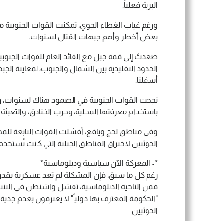
البرية فعلياً.
ورغم غياب الغطاء الجوي، تمكنت القوات الجنوبية
بعض أخطر وأهم جبهات القتال لسنوات.
صعدتُ إلى قمة جبل مع القائد العام للقوات الجنوبي
الحدود التقليدية بين الشمال والجنوب، لمعاينة الجب
أسفلنا.
نجحت القوات الجنوبية في الصمود هناك لسنوات، رغم 
باستخدام معرفتها المحلية، وحرب الخنادق، والتعبئة 
وفي مناطق لحج ويافع، أفشلت القوات التابعة للمج
الحوثيين لاختراق المناطق الجبلية التي كانت تُستخ
*• المعركة الآن سياسية ودبلوماسية*
رغم كل ما سبق، فإن المشكلة لم تعد عسكرية بقدر
فمن الناحية الدبلوماسية، تفشل واشنطن في التنسي
"الحكومة المعترف بها دولياً" لا يعترفون بعدم جدي
الحوثيين.