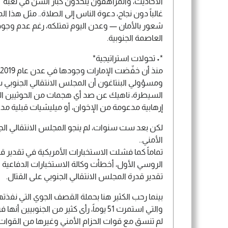
الأحاديث، والمراهقون يتحدّون كبار السن في لعبة "ال
غالباً دون نجاح، دعوة الناس إلى الصلاة.. مثل هذا 
شعور بالأمان — وعدن اليوم تمتلكه، رغم عدم وجو
العاصمة الجنوبية.
*• تحولات استراتيجية*
ومسؤولي البنتاغون أن المجلس الانتقالي الجنوبي
السيطرة، ناهيك عن صد أي هجمات من الحوثيين المد
إرهابية مدعومة من الإخوان، أو ميليشيات قبلية م
لكن بعد ست سنوات، لم ينجو المجلس الانتقالي ال
الأمني..
تماماً كما فشلت الاستخبارات الأمريكية في تقدير ق
الروسي الأول، أخطأت وكالة الاستخبارات الدفاعية و
تقدير قدرة المجلس الانتقالي الجنوبي على القتال.
بينما رحب الكثير هنا بحملة القصف الجوي التي نفذتها
والتي استمرت 51 يوماً، رأى كثير من الجنوبي
لم تنسق مع قوات الحزام الأمني وغيرها من القوات 