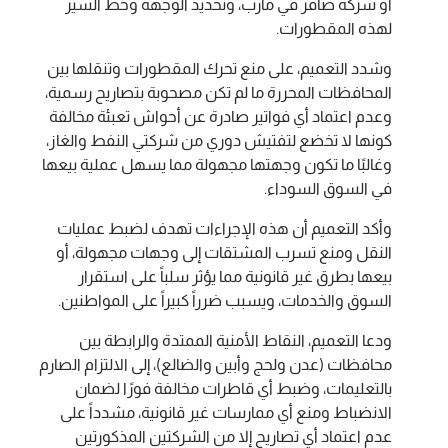
أو شركة صافر في مأرب، وتحديد الوجهة وخط السير
لهذه المقطورات.
وشدد التعميم، على منع تحرك المقطورات وتنقلها بين
المحافظات المحررة ما لم تكن مصحوبة بتصاريح رسمية،
وعدم اعتماد أي فواتير صادرة عن أحواش تعبئة مخالفة
كونها لا تخضع لتفتيش دوري من شركتي النفط والغاز،
وغالبًا ما تكون وجهتها مجهولة مما يسهل عملية بيعها
في السوق السوداء.
وأكد التعميم أن هذه الإجراءات تهدف لضبط عمليات
النقل ومنع تسرب المشتقات إلى وجهات مجهولة، أو
بيعها بطرق غير قانونية مما يؤثر سلباً على استقرار
السوق والخدمات، ويسبب ضرراً كبيراً على المواطنين.
ودعا التعميم، النقاط الأمنية الممتدة والرابطة بين
محافظات (عدن ولحج وأبين والضالع)، إلى الالتزام الصارم
بالتعليمات، وضبط أي قاطرات مخالفة فورًا لضمان
الانضباط ومنع أي ممارسات غير قانونية، مشدداً على
عدم اعتماد أي تصاريح إلا من الشركتين المذكورتين