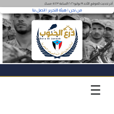
آخر تحديث للموقع: الأحد ١٩ يوليو ٢٠٢٦ الساعة ٠٧:٢٣ مساءً
من نحن |
هيئة التحرير |
اتصل بنا
☰