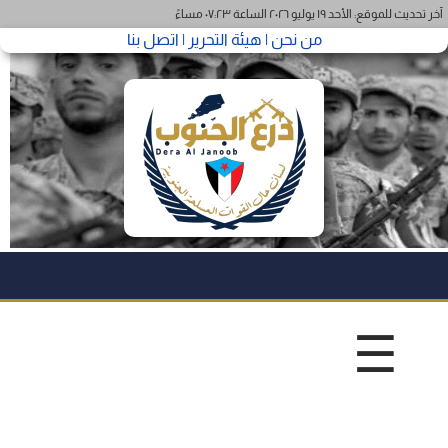
آخر تحديث للموقع: الأحد ١٩ يوليو ٢٠٢٦ الساعة ٠٧:٢٣ مساءً
من نحن |
هيئة التحرير |
اتصل بنا
☰