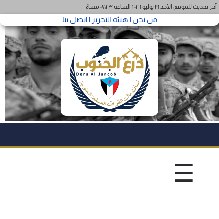
آخر تحديث للموقع: الأحد ١٩ يوليو ٢٠٢٦ الساعة ٠٧:٢٣ مساءً
من نحن |
هيئة التحرير |
اتصل بنا
☰