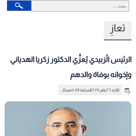
تعازِ
الرئيس الُزبيدي يُعزَّي الدكتور زكريا الهدياني
وإخوانه بوفاة والدهم
الأحد ٢٦ يناير ٢٠٢٥ الساعة ١٠:٤٧ مساءً