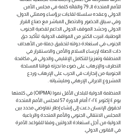
للأمم المتحدة الـ 79 والقائه كلمة في مجلس الأمن
الدولي وعقده سلسلة لقاءات برؤساء وممثلي الدول،
وفي سياق الحضور والاتصال المباشر مع صناع القرار
الدولي وحشد الموقف الدولي الداعم لقضية الجنوب
الوطنية، انبرت الكثير من المواقف الدولية لتأكيد حق
الجنوب في استعادة دولته لتحقيق جملة من الأهداف
ذات الصلة لإرساء السلام والأمن والاستقرار في
المنطقة وتعزيزا للتكامل الإقليمي والدولي في مكافحة
التطرف والإرهاب على ضوء ما نجزته قواتنا المسلحة
الجنوبية من إنجازات في الحرب على الإرهاب وردع
المشروع الايراني الإرهابي ومليشياته .
المنظمة الدولية للبلدان الأقل نموا (OIPMA) في كلمتها
يوم ٤ إكتوبر ٢٠٢٤ أمام الدورة 57 لمجلس الأمم المتحدة
لحقوق الإنسان دعت إلى إنشاء إطار تفاوضي محدد بين
المجلس الانتقالي الجنوبي والأمم المتحدة والرباعية
الدولية من أجل استعادة الدولتين وفقا للقواعد الآمرة
في القانون الدولي.