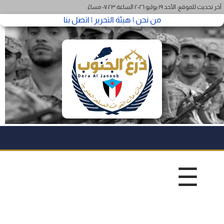
آخر تحديث للموقع: الأحد ١٩ يوليو ٢٠٢٦ الساعة ٠٧:٢٣ مساءً
من نحن |
هيئة التحرير |
اتصل بنا
☰