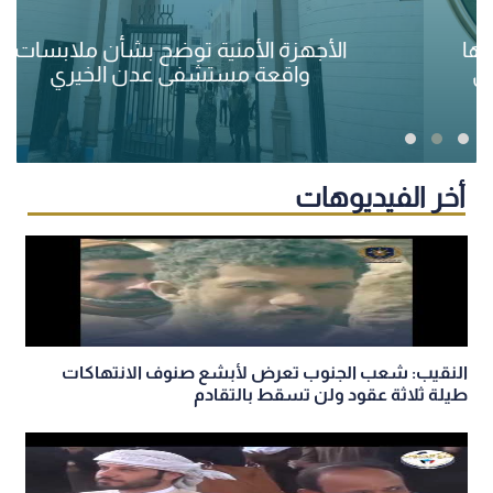
الأجهزة الأمنية توضح بشأن ملابسات
واقعة مستشفى عدن الخيري
أخر الفيديوهات
النقيب: شعب الجنوب تعرض لأبشع صنوف الانتهاكات
طيلة ثلاثة عقود ولن تسقط بالتقادم