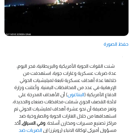
حفظ الصورة
شنت القوات الجوية الأمريكية والبريطانية، فجر اليوم،
عدة ضربات عسكرية وغارات جوية، استهدفت من
خلالها عدة أهداف عسكرية تابعة لميليشيات الحوثي
الإرهابية في عدد من المحافظات اليمنية.
وأعلنت وزارة
الدفاع الأمريكية (
البنتاغون
) أن الأهداف المدرجة على
لائحة القصف الجوي شملت محافظات صنعاء والحديدة،
وتعز مضيفة أن نحو عشرة أهداف لمليشيات الحوثي تم
استهدافها من خلال الغارات الجوية والصاروخية ضد
مراكز تصنيع مسيرات ومخازن أسلحة.
وفي السياق, أ
كد
مسؤول أميركي لوكالة الانباء (رويترز) إن
الضربات ضد