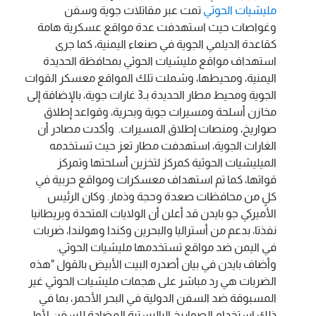
مليشيات الحوثي
تمت عبر مقاتلات جوية وسفن
وغواصات
حيث استهدفت عدة مواقع عسكرية هامة
كقاعدة الديلمي الجوية في صنعاء اليمنية، كما جرى
استهداف مواقع مليشيات الحوثي بمحافظة الحديدة
اليمنية، ومحيطها، وشملت تلك المواقع معسكر القوات
الجوية ومحيط مطار الحديدة بـ3 غارات جوية، بالإضافة إلى
مخازن أسلحة ومسيرات جوية وبحرية، وقواعد إطلاق
صواريخ، ومنصات إطلاق المسيرات.
وأكدت مصادر أن
الغارات الجوية، استهدفت مطار تعز حيث تستخدمه
الميليشيات الحوثية كمركز لتخزين أسلحتها وتمركز
قواتها، كما تم استهداف معسكرات ومواقع حربية في
كلٍ من محافظات صعدة وحجة وذمار.
وكان الرئيس
الأميركي جو بايدن قد أعلن أن الولايات المتحدة وبريطانيا
نفذتا، بدعم من أستراليا والبحرين وكندا وهولندا، ضربات
في اليمن ضد مواقع تستخدمها مليشيات الحوثي.
وأضاف بايدن في بيان أصدره البيت الأبيض بالقول "هذه
الضربات هي رد مباشر على هجمات مليشيات الحوثي غير
المسبوقة ضد السفن الدولية في البحر الأحمر، بما في
ذلك استخدام الصواريخ الباليستية المضادة للسفن لأول