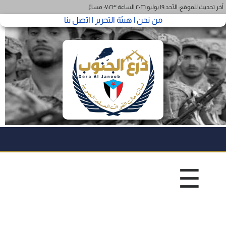
آخر تحديث للموقع: الأحد ١٩ يوليو ٢٠٢٦ الساعة ٠٧:٢٣ مساءً
من نحن |
هيئة التحرير |
اتصل بنا
☰