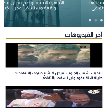
الأجهزة الأمنية توضح بشأن ملابسات
واقعة مستشفى عدن الخيري
أخر الفيديوهات
النقيب: شعب الجنوب تعرض لأبشع صنوف الانتهاكات
طيلة ثلاثة عقود ولن تسقط بالتقادم