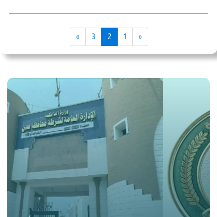
»
3
2
1
«