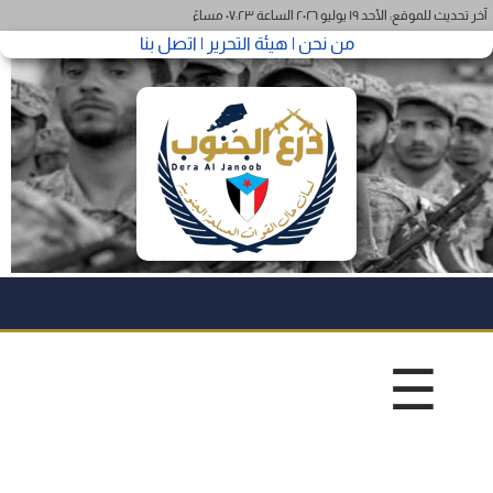
آخر تحديث للموقع: الأحد ١٩ يوليو ٢٠٢٦ الساعة ٠٧:٢٣ مساءً
من نحن |
هيئة التحرير |
اتصل بنا
☰