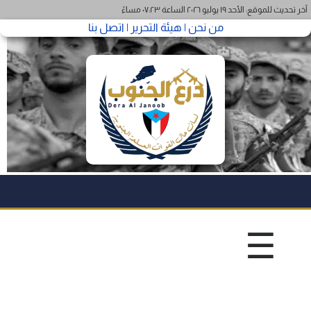
آخر تحديث للموقع: الأحد ١٩ يوليو ٢٠٢٦ الساعة ٠٧:٢٣ مساءً
من نحن |
هيئة التحرير |
اتصل بنا
☰