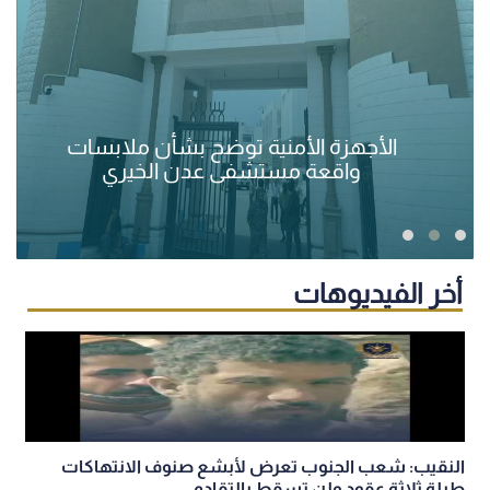
الأجهزة الأمنية توضح بشأن ملابسات
واقعة مستشفى عدن الخيري
أخر الفيديوهات
النقيب: شعب الجنوب تعرض لأبشع صنوف الانتهاكات
طيلة ثلاثة عقود ولن تسقط بالتقادم