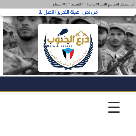
آخر تحديث للموقع: الأحد ١٩ يوليو ٢٠٢٦ الساعة ٠٧:٢٣ مساءً
من نحن |
هيئة التحرير |
اتصل بنا
☰