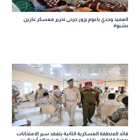
العميد وجدي باعوم يزور جرحى تحرير معسكر عارين
بشبوة
قائد المنطقة العسكرية الثانية يتفقد سير الامتحانات
بدورة قادة السرايا في معهد الشهيد صالح أبوبكر بن