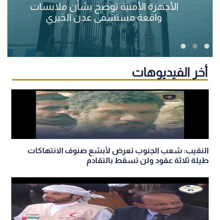
الأجهزة الأمنية توضح بشأن ملابسات
واقعة مستشفى عدن الخيري
أخر الفيديوهات
النقيب: شعب الجنوب تعرض لأبشع صنوف الانتهاكات
طيلة ثلاثة عقود ولن تسقط بالتقادم