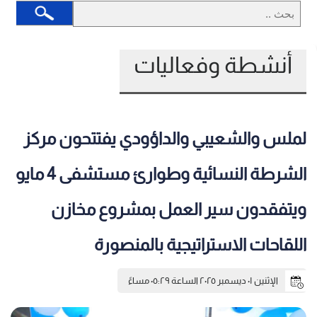
أنشطة وفعاليات
لملس والشعيبي والداؤودي يفتتحون مركز
الشرطة النسائية وطوارئ مستشفى 4 مايو
ويتفقدون سير العمل بمشروع مخازن
اللقاحات الاستراتيجية بالمنصورة
الإثنين ٠١ ديسمبر ٢٠٢٥ الساعة ٠٥:٢٩ مساءً