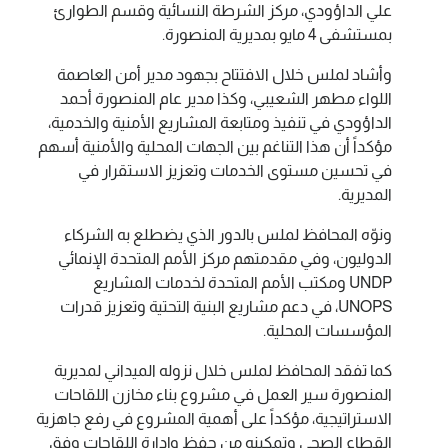
علي الداؤودي، مركز الشرطة النسائية وقسم الطوارئ
بمستشفى 4 مايو بمديرية المنصورة.
وأشاد لملس خلال الافتتاح بجهود مدير أمن العاصمة
اللواء مطهر الشعيبي، وكذا مدير عام المنصورة أحمد
الداؤودي في تنفيذ ومتابعة المشاريع الأمنية والخدمية،
مؤكداً أن هذا التناغم بين الجهات المحلية والأمنية أسهم
في تحسين مستوى الخدمات وتعزيز الاستقرار في
المديرية.
ونوّه المحافظ لملس بالدور الذي يضطلع به الشركاء
الدوليون، وفي مقدمتهم مركز الأمم المتحدة الإنمائي
UNDP ومكتب الأمم المتحدة لخدمات المشاريع
UNOPS، في دعم مشاريع البنية التحتية وتعزيز قدرات
المؤسسات المحلية.
كما تفقد المحافظ لملس خلال نزوله الميداني لمديرية
المنصورة سير العمل في مشروع بناء مخازن اللقاحات
الاستراتيجية، مؤكداً على أهمية المشروع في رفع جاهزية
القطاع الصحي وتمكينه من حفظ وإدارة اللقاحات وفق