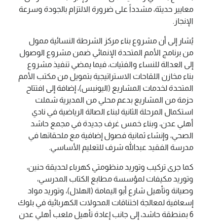
معايير حديثة، مشدداً على ضرورة الالتزام بالجودة وسرعة
الإنجاز.
يُشار إلى أن مشروع بناء مركز الشرطة النسائية ممول
من برنامج الأمم المتحدة الإنمائي ضمن مشروع الوصول
إلى العدالة للنساء والفتيات، فيما يمضي تنفيذ مشروع
بناء مخازن اللقاحات الاستراتيجية بتمويل من مكتب الأمم
المتحدة لخدمات المشاريع (اليونبس)، إضافة إلى افتتاح
حزمة من المشاريع بدعم محلي من المديرية شملت
استكمال المرحلة الثانية لبناء الصالة الرياضية في نادي
أهلي عدن، وبناء خمس غرف جديدة في مجمع حاشد
الصحي، وإنشاء ثمانية فصول إضافية مع ملحقاتها في
مدرسة الفقيد عبدالله شرف للتعليم الأساسي.
كما جرى تركيب وتوريد منظومتي كهرباء لحديقة حنين،
وتوريد مكيفات لمؤسسة مطابع الكتاب المدرسي،
وصيانة وتأهيل شارع أبو اليمامة (الهلال)، وتوريد مواد
إسعافية لمعالجة اختناقات المحولات الكهربائية في بلوك
6 بمنطقة حاشد، إلى جانب إعادة تأهيل ملعب أهلي عدن