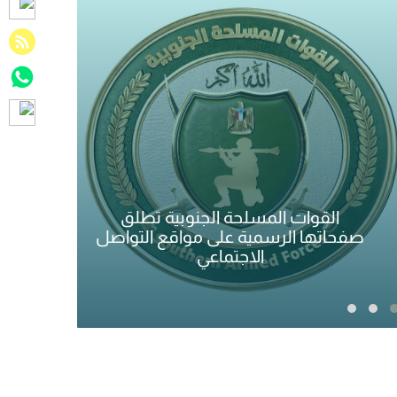
شر
الأجهزة الأمنية توضح بشأن ملابسات
متو
واقعة مستشفى عدن الخيري