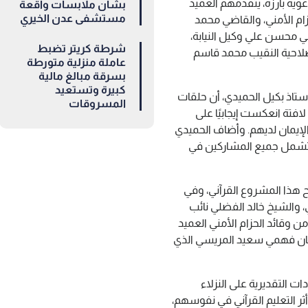
ة بارزة، يتقدمهم العميد
بشأن ملابسات واقعة
مستشفى عدن الخيري
زام الأمني، والقاضي محمد
ي محسن علي وكيل النيابة،
شرطة كريتر تضبط
صلاحية النقيب محمد قاسم
عاملة منزلية متورطة
بسرقة مبالغ مالية
كبيرة وتستعيد
لأستاذ بكيل الحميدي، أن حلقات
المسروقات
فتة انعكست إيجابيًا على
لإيمان لديهم. وأضاف الحميدي
ة تشمل جميع المشاركين في
هذا المشروع القرآني، وفي
، والشيخ خالد الفضلي نائب
من وقائد الحزام الأمني العميد
حسان فهمي سعيد المريسي الذي
ات التقديرية على النزلاء
ر التعليم القرآني في نفوسهم،