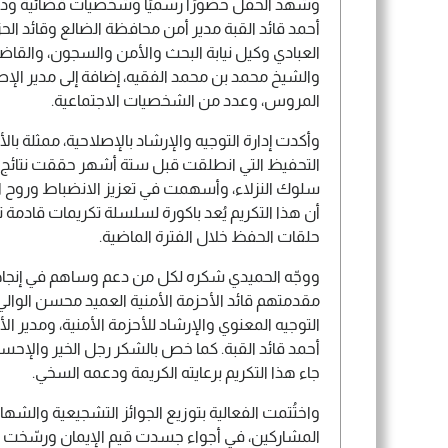
وشهد الحفل حضورًا رسميًا وشخصيات قضائية ودعوي
أحمد قائد القبة مدير أمن محافظة الضالع وقائد الح
العبادي وكيل نيابة البحث والأمن والسجون، والقاض
والشيخ محمد بن محمد الفقيه، إضافة إلى مدير الإ
المروس، وعدد من الشخصيات الاجتماعية.
وأكدت إدارة التوجيه والإرشاد بالإصلاحية، ممثلة با
التحفيظ التي انطلقت قبل ستة أشهر حققت نتائج لا
سلوك النزلاء، وأسهمت في تعزيز الانضباط وروح ا
أن هذا التكريم يُعد باكورة لسلسلة تكريمات قادم
حلقات الحفظ خلال الفترة الماضية.
ووجّه الحميدي شكره لكل من دعم وساهم في إنجاح 
مقدمتهم قائد الأحزمة الأمنية العميد محسن الوالي
التوجيه المعنوي والإرشاد للأحزمة الأمنية، ومدير الأ
أحمد قائد القبة. كما خص بالشكر رجل الخير والإ
جاء هذا التكريم برعايته الكريمة ودعمه السخي.
واختُتمت الفعالية بتوزيع الجوائز التشجيعية والشهاد
المشاركين، في أجواء جسدت قيم الإيمان ورسّخت أث