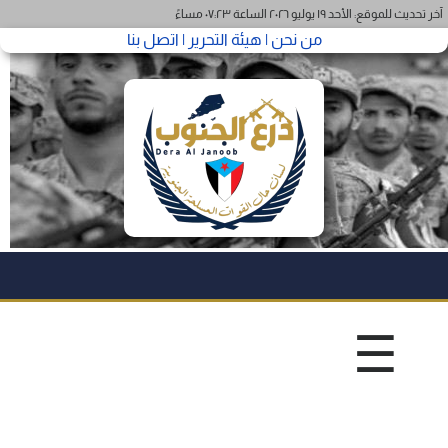
آخر تحديث للموقع: الأحد ١٩ يوليو ٢٠٢٦ الساعة ٠٧:٢٣ مساءً
من نحن |
هيئة التحرير |
اتصل بنا
☰