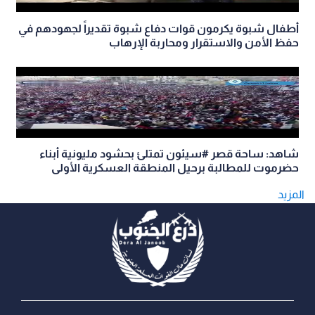
أطفال شبوة يكرمون قوات دفاع شبوة تقديراً لجهودهم في
حفظ الأمن والاستقرار ومحاربة الإرهاب
شاهد: ساحة قصر #سيئون تمتلئ بحشود مليونية أبناء
حضرموت للمطالبة برحيل المنطقة العسكرية الأولى
المزيد