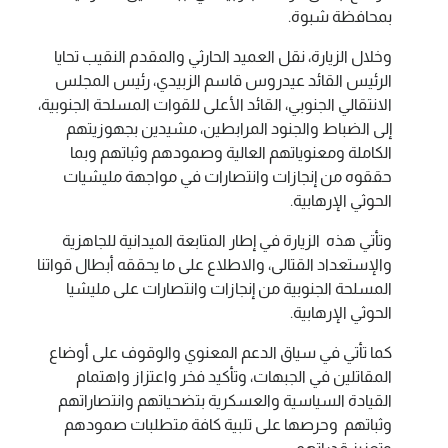
بمحافظة شبوة.
وخلال الزيارة، نقل العميد الحارثي والمقدم النقيب تحايا
الرئيس القائد عيدروس قاسم الزبيدي، رئيس المجلس
الانتقالي الجنوبي، القائد الأعلى للقوات المسلحة الجنوبية،
إلى الضباط والجنود المرابطين، مشيدين بجهوزيتهم
الكاملة ومعنوياتهم العالية وصمودهم وثباتهم وبما
حققوه من إنجازات وانتصارات في مواجهة مليشيات
الحوثي الإرهابية.
وتأتي هذه الزيارة في إطار المتابعة الميدانية للجاهزية
والإستعداد القتالى، والاطلاع على ما يحققه أبطال قواتنا
المسلحة الجنوبية من إنجازات وانتصارات على مليشيا
الحوثي الإرهابية.
كما تأتي في سياق الدعم المعنوي والوقوف على أوضاع
المقاتلين في الجبهات، وتأكيد فخر واعتزاز واهتمام
القيادة السياسية والعسكرية بتضحياتهم وانتصاراتهم
وثباتهم وحرصها على تلبية كافة متطلبات صمودهم