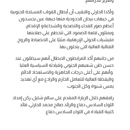
وتعزيز قدراتهم.
وأكدا الحارثي والنقيب أن أبطال القوات المسلحة الجنوبية
في جبهات بيحان الحدودية منها جبهة عين يجسدون
أعظم صور الفداء والتضحية والشجاعةو الإقدام،
ويمثلون قلعة الصمود التي تتحطم على صلابتها
مليشيات الحوثي الإرهابية، مثنيًا على الانضباط والروح
القتالية العالية التي يتحلون بها.
من جانبهم أكد المرابطون الابطال أنهم سيظلون عند
حسن ظن شعبهم الجنوبي وقيادته السياسية العليا
وأنهم على أعلى درجات الجاهزية والاستعداد الدائم
واليقظة العالية للتعامل الحازم والرادع مع أي تهديد
يمس شبوة وكل الجنوب.
رافقهم خلال الزيارة المقدم علي سالم شليل، ركن إمداد
اللواء السادس دفاع والرائد صالح محمد الحارثي، قائد
كتيبة القيادة في اللواء السادس دفاع.