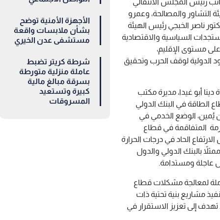
ائب رئيس المجلس الانتقالي
ة التشاور والمصالحة، وعمرو
الأجهزة الأمنية توضح
كتور ناصر الخبجي رئيس الهيئة
بشأن ملابسات واقعة
تجدات السياسية والاقتصادية
مستشفى عدن الخيري
 على مستوى الإقليم،
د الدولية لوقف الحرب وتحقيق
شرطة كريتر تضبط
عاملة منزلية متورطة
بسرقة مبالغ مالية
كبيرة وتستعيد
 دينا أبو غيدا، مديرة مكتب
المسروقات
ع الطاقة في البنك الدولي
ن يُمين، الوضع الخدمي في
زمة المتفاقمة في قطاع
لارتفاع الحاد في درجات الحرارة
لاً بالبنك الدولي والدول
ول عاجلة ومستدامة.
املة لمعالجة مشكلات قطاع
فيذ مشاريع بنية تحتية ذات
تهدف إلى تعزيز الاستقرار في