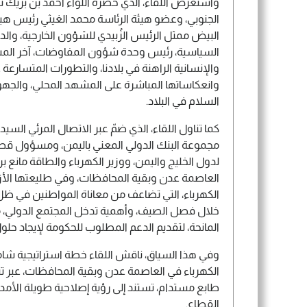
واستعرض اللقاء، الذي حضره اللواء أحمد بن بريك ن
الجنوبي، وعضو هيئة الرئاسة محمد الغيثي رئيس هيئ
البيض ممثل الرئيس الزُبيدي للشؤون الخارجية، والد
السياسية، رئيس وحدة شؤون المفاوضات، آخر المس
والإنسانية الراهنة في بلادنا، والتطورات المتسارعة
وانعكاساتها المباشرة على المشهد المحلي، والجهو
السلام في البلاد.
كما تناول اللقاء، الذي ضمّ عبر الاتصال المرئي السيدة
مجموعة البنك الدولي المعني باليمن، ومسؤول قطا
لدول الخليج واليمن، ووزير الكهرباء والطاقة مانع ب
العاصمة عدن وبقية المحافظات، وفي طليعتها الأ
الكهرباء، التي تضاعف من معاناة المواطنين في ظل ا
خلال فصل الصيف، وأهمية تدخل المجتمع الدولي، ممث
المانحة، لتقديم الدعم المطلوب للحكومة لإيجاد حل
وفي هذا السياق، ناقش اللقاء خطة استراتيجية ش
الكهرباء في العاصمة عدن وبقية المحافظات، عبر تن
طابع مستدام، تستند إلى رؤية إصلاحية طويلة الأمد 
القطاع.