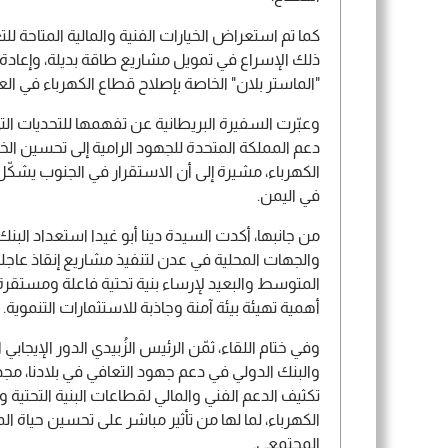
كما تم استعراض الخيارات الفنية والمالية المتاحة للت
ذلك الإسراع في تمويل مشاريع طاقة بديلة، وإعاد
"الماستر بلان" الخاصة بإصلاح قطاع الكهرباء في ا
وعبّرت السفيرة البريطانية عن تفهمها للتحديات ال
دعم المملكة المتحدة للجهود الرامية إلى تحسين ا
الكهرباء، مشيرة إلى أن الاستقرار في الجنوب يشكّ
في اليمن.
من جانبها، أكدت السيدة دينا أبو غيدا استعداد البن
والجهات المحلية في عدن لتنفيذ مشاريع إنقاذ عاجل
المتوسط والبعيد لإرساء بنية تحتية فاعلة ومستق
أهمية تهيئة بيئة آمنة وجاذبة للاستثمارات التنموية.
وفي ختام اللقاء، ثمّن الرئيس الزُبيدي الدور الإيجاب
والبنك الدولي في دعم جهود التعافي في بلادنا، مجدد
تكثيف الدعم الفني والمالي لقطاعات البنية التحتية 
الكهرباء، لما لها من تأثير مباشر على تحسين حياة ال
المجتمعي.