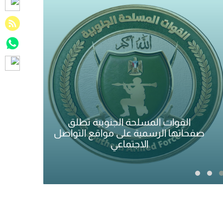
شر
الأجهزة الأمنية توضح بشأن ملابسات
متو
واقعة مستشفى عدن الخيري