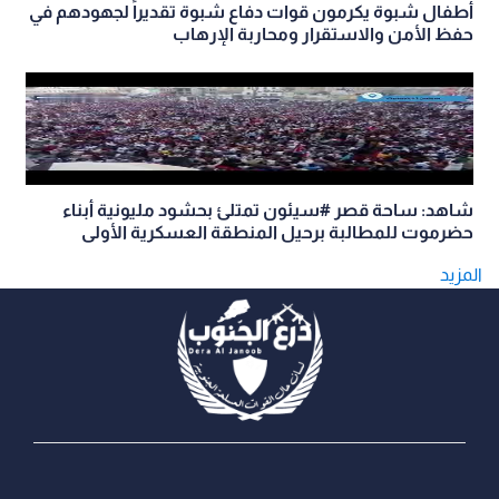
أطفال شبوة يكرمون قوات دفاع شبوة تقديراً لجهودهم في
حفظ الأمن والاستقرار ومحاربة الإرهاب
شاهد: ساحة قصر #سيئون تمتلئ بحشود مليونية أبناء
حضرموت للمطالبة برحيل المنطقة العسكرية الأولى
المزيد