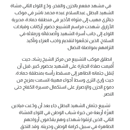
في مشهد مفعم بالحزن والفخر، ودّع اللواء الثاني مشاة
الشهيد البطل عبدالسلام عبده محمد ناشر في موكب
جنائزي مهيب إلى مثواه الأخير في منطقة حمادة، مديرية
الأزارق. شهدت مراسم التشييع حضور أركانات وقيادات
اللواء، إلى جانب أسرة الشهيد وأصدقائه وزملائه في
السلاح، الذين تجمّعوا لتقديم واجب العزاء وتأكيد
التزامهم بمواصلة النضال.
انطلق موكب التشييع من مركز الشيخ رشاد، حيث
أُقيمت صلاة الجنازة على الشهيد بحضور كبير، قبل أن
يُنقل جثمانه الطاهر إلى مسقط رأسه بمنطقة حمادة،
حيث وُري الثرى وسط أجواء مهيبة اتسمت بمزيج من
دموع الحزن والإصرار على استكمال مسيرة الكفاح حتى
النصر.
تشييع جثمان الشهيد البطل جاء بعد أن ودّعت ميادين
العزّة أربعة من خيرة شباب الوطن في اللواء المشاة
الثاني، الذين ارتقوا شهداء وهم يقدّمون أرواحهم
الطاهرة في سبيل كرامة الوطن وحريته. وقد التحق