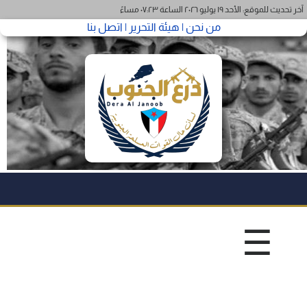
آخر تحديث للموقع: الأحد ١٩ يوليو ٢٠٢٦ الساعة ٠٧:٢٣ مساءً
من نحن |
هيئة التحرير |
اتصل بنا
☰