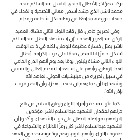
بركب هؤلاء الأبطال الجندي الباسل عبدالسلام عبده
محمد ناشر، الذي جسّد أسمى معاني التضحية والفداء في
جبهات تورصة، مدافعًا عن وطنه بكل شجاعة وإقدام.
وفي تصريح خاص، قال قائد اللواء الثاني مشاة، العميد
الركن عبدالعزيز الهدف: "إن استشهاد البطل عبدالسلام
ناشر يمثل خسارة عظيمة للوطن، لكنه في ذات الوقت
يُشكّل حافزًا لنا للمضي قدمًا على درب الكرامة. أبطال
اللواء الثاني مشاة يثبتون يومًا بعد يوم أنهم الدرع الحامي
لهذا الوطن، وأنهم على استعداد لتقديم الغالي والنفيس
في سبيل تحريره من ميليشيات الحوثي. نعاهد الله
وشهداءنا أن دماءهم لن تذهب هدرًا، وأن النصر قريب
بإذن الله".
كما عبّرت قيادة وأفراد اللواء ورفاق السلاح عن بالغ
حزنهم لفقدان الشهيد عبدالسلام ناشر، مؤكدين
التزامهم بمواصلة النضال على درب الشهداء. وأكدوا أن
الشهيد عبدالسلام ناشر كان رمزًا للالتزام والشجاعة في
صفوف اللواء، وأنهم اليوم، وهم يودّعونه، يجددون العهد